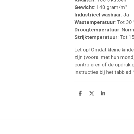
Gewicht
: 140 gram/m²
Industrieel wasbaar
: Ja
Wastemperatuur
: Tot 30
Droogtemperatuur
: Norm
Strijktemperatuur
: Tot 1
Let op! Omdat kleine kind
zijn (vooral met hun mond
controleren of de opdruk g
instructies bij het tabblad 
D
D
S
e
e
h
l
e
a
e
l
r
n
e