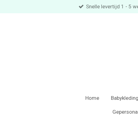
Snelle levertijd 1 - 5
Ga
direct
naar
de
hoofdinhoud
Home
Babykledin
Gepersona