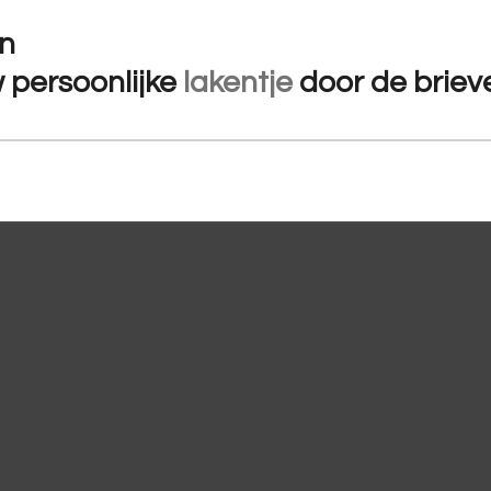
in
w
persoonlijke
lakentje
door de briev