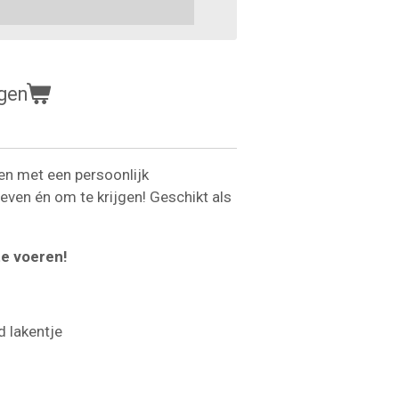
gen
den met een persoonlijk
even én om te krijgen! Geschikt als
te voeren!
d lakentje