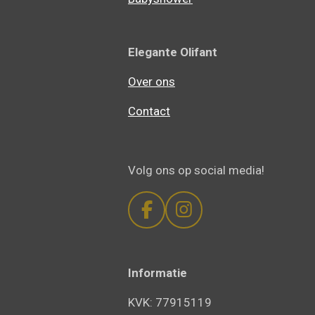
Elegante Olifant
Over ons
Contact
Volg ons op social media!
F
I
a
n
c
s
e
t
Informatie
b
a
KVK: 77915119
o
g