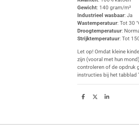
Gewicht
: 140 gram/m²
Industrieel wasbaar
: Ja
Wastemperatuur
: Tot 30 
Droogtemperatuur
: Norm
Strijktemperatuur
: Tot 15
Let op! Omdat kleine kind
zijn (vooral met hun mond)
controleren of de opdruk g
instructies bij het tabblad
D
D
S
e
e
h
l
e
a
e
l
r
n
e