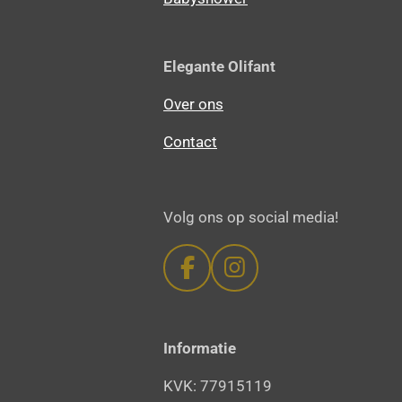
Elegante Olifant
Over ons
Contact
Volg ons op social media!
F
I
a
n
c
s
e
t
Informatie
b
a
KVK: 77915119
o
g