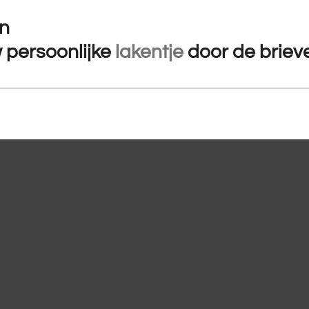
in
w
persoonlijke
lakentje
door de briev