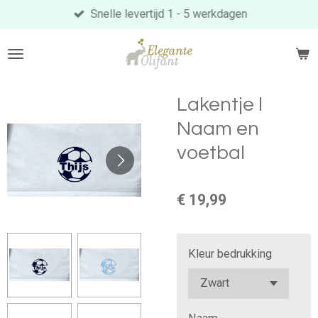
Snelle levertijd 1 - 5 werkdagen
Ga
direct
naar
de
hoofdinhoud
Lakentje l
Naam en
voetbal
€ 19,99
Kleur bedrukking