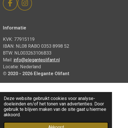
F
I
a
n
c
s
e
t
Informatie
b
a
KVK: 77915119
o
g
IBAN: NL08 RABO 0353 8998 52
o
r
BTW: NL003263106B33
k
a
Mail:
info@eleganteolifant.nl
m
Locatie: Nederland
© 2020 - 2026 Elegante
Olifant
Deze website gebruikt cookies voor analyse-
doeleinden en/of het tonen van advertenties. Door
gebruik te blijven maken van de site gaat u hiermee
akkoord.
Akkoord