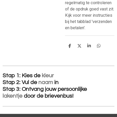
regelmatig te controleren
of de opdruk goed vast zit.
Kijk voor meer instructies
bij het tabblad 'verzenden
en betalen'.
D
D
S
D
e
e
h
e
l
e
a
l
e
l
r
e
n
e
n
Stap 1: Kies de
kleur
Stap 2: Vul de
naam
in
Stap 3: Ontvang jouw
persoonlijke
lakentje
door de brievenbus!