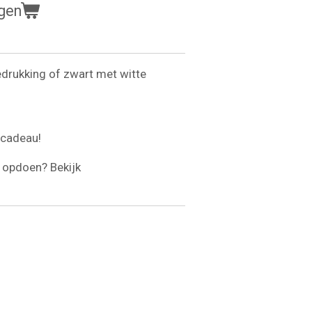
gen
edrukking of zwart met witte
mcadeau!
opdoen? Bekijk