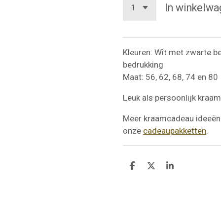
In winkelwa
Kleuren: Wit met zwarte b
bedrukking
Maat: 56, 62, 68, 74 en 80
Leuk als persoonlijk kraa
Meer kraamcadeau ideeën 
onze
cadeaupakketten
.
D
D
S
e
e
h
l
e
a
e
l
r
n
e