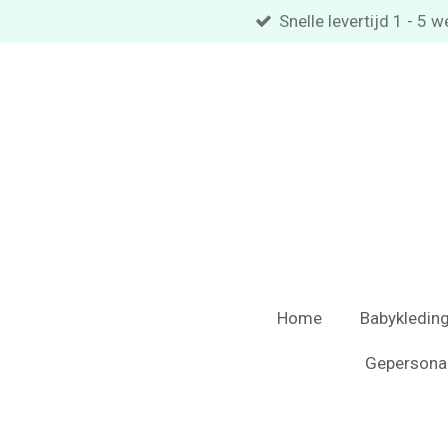
Snelle levertijd 1 - 5
Ga
direct
naar
de
hoofdinhoud
Home
Babykledin
Gepersona