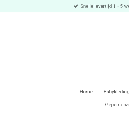
Snelle levertijd 1 - 5
Ga
direct
naar
de
hoofdinhoud
Home
Babykledin
Gepersona