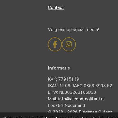
Contact
Volg ons op social media!
F
I
a
n
c
s
e
t
Informatie
b
a
KVK: 77915119
o
g
IBAN: NL08 RABO 0353 8998 52
o
r
BTW: NL003263106B33
k
a
Mail:
info@eleganteolifant.nl
m
Locatie: Nederland
© 2020 - 2026 Elegante
Olifant