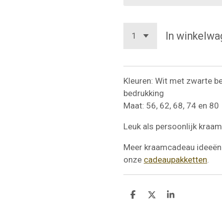
In winkelwa
Kleuren: Wit met zwarte b
bedrukking
Maat: 56, 62, 68, 74 en 80
Leuk als persoonlijk kraa
Meer kraamcadeau ideeën 
onze
cadeaupakketten
.
D
D
S
e
e
h
l
e
a