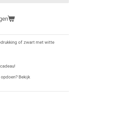
gen
edrukking of zwart met witte
mcadeau!
opdoen? Bekijk