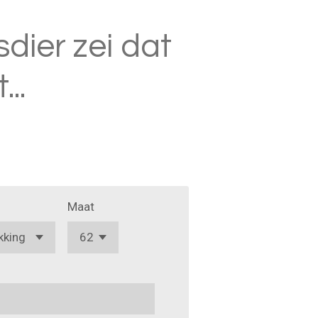
isdier zei dat
..
Maat