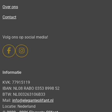
Over ons
Contact
Volg ons op social media!
F
I
a
n
c
s
e
t
Informatie
b
a
KVK: 77915119
o
g
IBAN: NL08 RABO 0353 8998 52
o
r
BTW: NL003263106B33
k
a
Mail:
info@eleganteolifant.nl
m
Locatie: Nederland