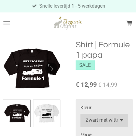
Snelle levertijd 1 - 5 werkdagen
Ga
direct
naar
de
hoofdinhoud
Shirt | Formule
1 papa
SALE
€ 12,99
€ 14,99
Kleur
Maat