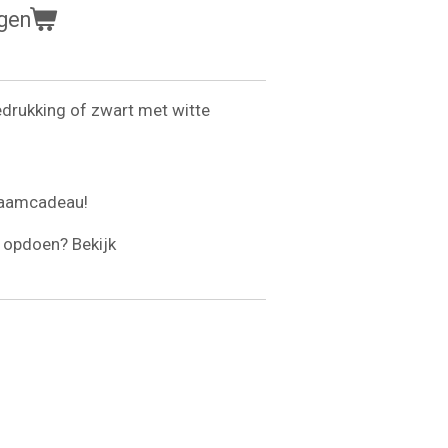
gen
edrukking of zwart met witte
kraamcadeau!
opdoen? Bekijk