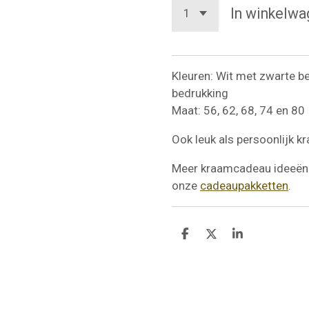
In winkelwa
Kleuren: Wit met zwarte b
bedrukking
Maat: 56, 62, 68, 74 en 80
Ook leuk als persoonlijk 
Meer kraamcadeau ideeën 
onze
cadeaupakketten
.
D
D
S
e
e
h
l
e
a
e
l
r
n
e