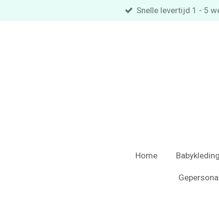
Snelle levertijd 1 - 5
Ga
direct
naar
de
hoofdinhoud
Home
Babykledin
Gepersona