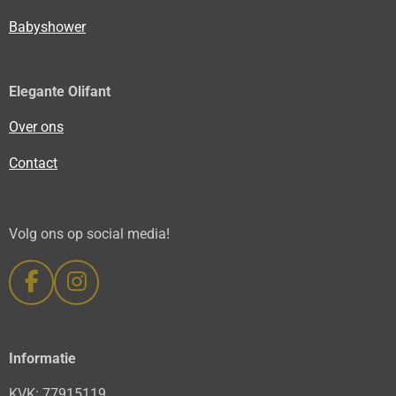
Babyshower
Elegante Olifant
Over ons
Contact
Volg ons op social media!
F
I
a
n
c
s
e
t
Informatie
b
a
KVK: 77915119