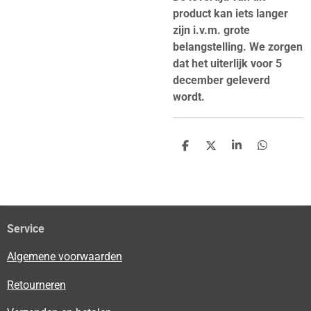
product kan iets langer
zijn i.v.m. grote
belangstelling. We zorgen
dat het uiterlijk voor 5
december geleverd
wordt.
D
D
S
D
e
e
h
e
l
e
a
l
e
l
r
e
n
e
n
Service
Algemene voorwaarden
Retourneren