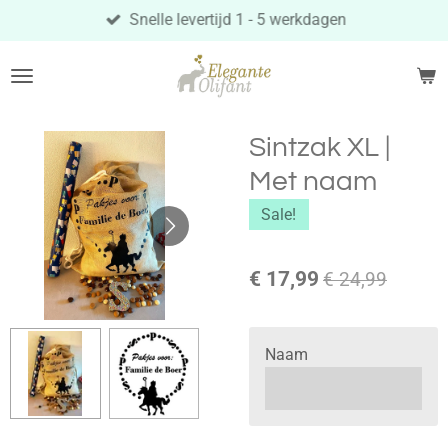
Snelle levertijd 1 - 5 werkdagen
Ga
direct
naar
de
hoofdinhoud
Sintzak XL |
Met naam
Sale!
€ 17,99
€ 24,99
Naam